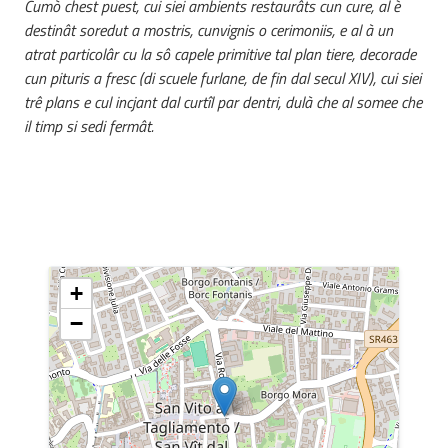
Cumò chest puest, cui siei ambients restaurâts cun cure, al è
destinât soredut a mostris, cunvignis o cerimoniis, e al à un
atrat particolâr cu la sô capele primitive tal plan tiere, decorade
cun pituris a fresc (di scuele furlane, de fin dal secul XIV), cui siei
trê plans e cul incjant dal curtîl par dentri, dulà che al somee che
il timp si sedi fermât.
+
−