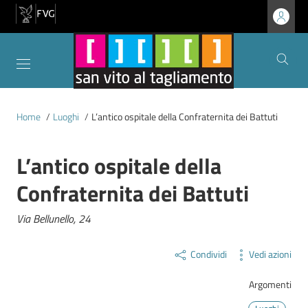
Utent
San Vito al Tagliamento
Contenuti del sito
Home
/
Luoghi
/
L’antico ospitale della Confraternita dei Battuti
L’antico ospitale della
Confraternita dei Battuti
Contenuto
Via Bellunello, 24
Condividi
Vedi azioni
Argomenti