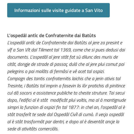
Informazioni sulle visite guidate a San Vito
L’ospedâl antîc de Confraternite dai Batûts
L'ospedâl antîc de Confraternite dai Batûts al jere za presint e
vîf a San Vît dal Tiliment tal 1369, come che si pues dedusi dai
documents. L’ospedâl al jere stât fat sù dilunc des muris de
citât, dongje de strade di passaç dulà che al jere plui comut pai
pelegrins o pai malâts di fermâsi e vê acet tal ospizi.
Compagn des tantis confraternitis laichis che a jerin ativis tal
Tresinte, i Batûts tal imprin a fasevin lis lôr pratichis di pinitince
cul dâ socors e assistence publiche ta cheste struture. Tai secui
dopo, l’edifici al è stât modificât plui voltis, ma al à mantignude
simpri la funzion di ospizi fin tal 1877: in chel an, l’ospedâl al è
stât trasferît te sede dal Ospedâl Civîl di cumò. Il vecjo ospedâl
al è stât trasformât par dentri, e dopo al è deventât ancje la
sede di ativitâts comerciâls.